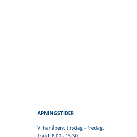
ZOOM
VIEW
ÅPNINGSTIDER
Vi har åpent tirsdag - fredag,
fra kl. 8.00 - 15.30