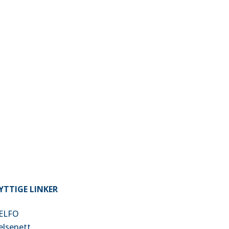
YTTIGE LINKER
ELFO
elsenet
t