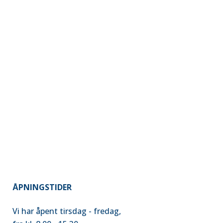
Art
ZOOM
VIEW
ZOOM
VIEW
ART WEEK 2014 MALMÖ
Business
ZOOM
VIEW
ÅPNINGSTIDER
Vi har åpent tirsdag - fredag,