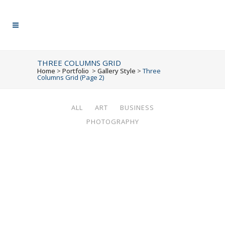
THREE COLUMNS GRID
Home
>
Portfolio
>
Gallery Style
>
Three
Columns Grid
(Page 2)
ALL
ART
BUSINESS
PHOTOGRAPHY
CASE STUDY
Business
ZOOM
VIEW