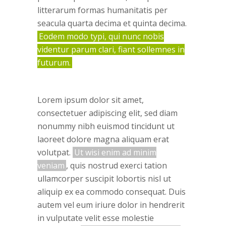
litterarum formas humanitatis per
seacula quarta decima et quinta decima.
Eodem modo typi, qui nunc nobis
videntur parum clari, fiant sollemnes in
futurum.
Lorem ipsum dolor sit amet,
consectetuer adipiscing elit, sed diam
nonummy nibh euismod tincidunt ut
laoreet dolore magna aliquam erat
volutpat.
Ut wisi enim ad minim
veniam
, quis nostrud exerci tation
ullamcorper suscipit lobortis nisl ut
aliquip ex ea commodo consequat. Duis
autem vel eum iriure dolor in hendrerit
in vulputate velit esse molestie