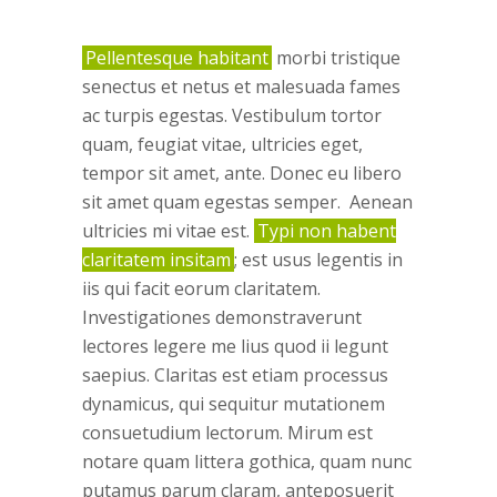
Pellentesque habitant
morbi tristique
senectus et netus et malesuada fames
ac turpis egestas. Vestibulum tortor
quam, feugiat vitae, ultricies eget,
tempor sit amet, ante. Donec eu libero
sit amet quam egestas semper. Aenean
ultricies mi vitae est.
Typi non habent
claritatem insitam
; est usus legentis in
iis qui facit eorum claritatem.
Investigationes demonstraverunt
lectores legere me lius quod ii legunt
saepius. Claritas est etiam processus
dynamicus, qui sequitur mutationem
consuetudium lectorum. Mirum est
notare quam littera gothica, quam nunc
putamus parum claram, anteposuerit